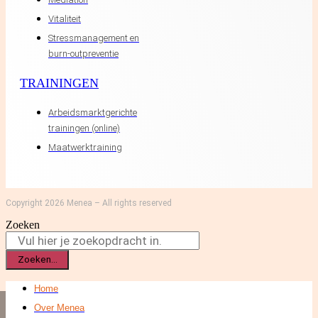
Vitaliteit
Stressmanagement en
burn-outpreventie
TRAININGEN
Arbeidsmarktgerichte
trainingen (online)
Maatwerktraining
Copyright 2026 Menea – All rights reserved
Zoeken
Zoeken...
Home
Over Menea