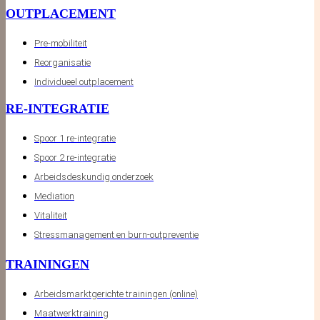
OUTPLACEMENT
Pre-mobiliteit
Reorganisatie
Individueel outplacement
RE-INTEGRATIE
Spoor 1 re-integratie
Spoor 2 re-integratie
Arbeidsdeskundig onderzoek
Mediation
Vitaliteit
Stressmanagement en burn-outpreventie
TRAININGEN
Arbeidsmarktgerichte trainingen (online)
Maatwerktraining