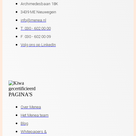
Archimedesbaan 18K
3439 ME Nieuwegein
info@menea.nl
T: 030 - 602 00 00
F: 030 - 602 00 09
Volg ons op LinkedIn
PAGINA'S
Over Menea
Het Menea team
Blog
Whitepapers &